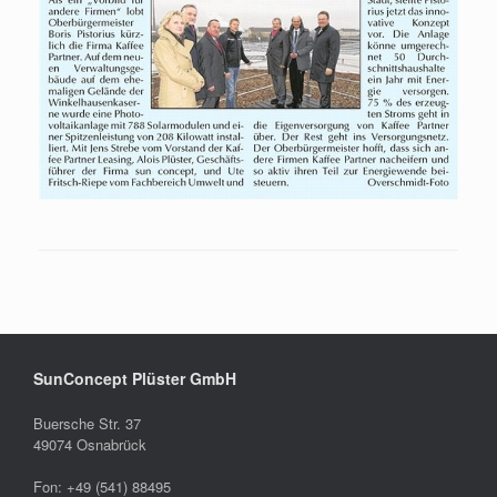
SunConcept Plüster GmbH
Buersche Str. 37
49074 Osnabrück
Fon: +49 (541) 88495