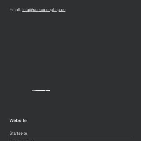
Email:
info@sunconcept-ap.de
Powered by
Googlemapsgenerator.com/da/
&
cheap tickets
Website
Startseite