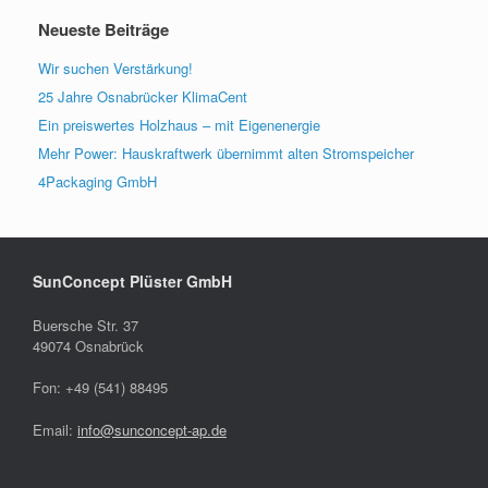
Neueste Beiträge
Wir suchen Verstärkung!
25 Jahre Osnabrücker KlimaCent
Ein preiswertes Holzhaus – mit Eigenenergie
Mehr Power: Hauskraftwerk übernimmt alten Stromspeicher
4Packaging GmbH
SunConcept Plüster GmbH
Buersche Str. 37
49074 Osnabrück
Fon: +49 (541) 88495
Email:
info@sunconcept-ap.de