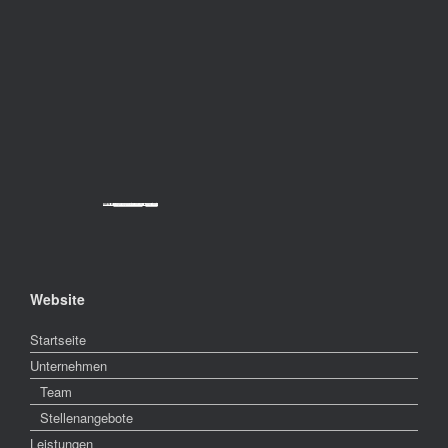
Powered by
Googlemapsgenerator.com/da/
&
cheap tickets
Website
Startseite
Unternehmen
Team
Stellenangebote
Leistungen