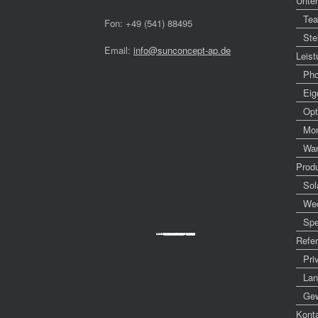
Unte
Te
Fon: +49 (541) 88495
Ste
Email:
info@sunconcept-ap.de
Leis
Pho
Eig
Opt
Mon
War
Prod
Sol
Wec
Spe
Powered by
Googlemapsgenerator.com/da/
&
cheap tickets
Refe
Pri
Lan
Ge
Kont