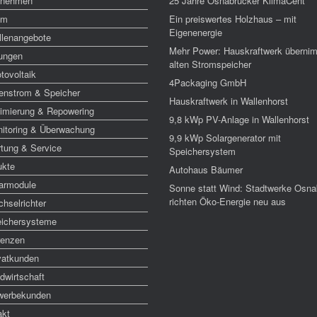
rnehmen
25 Jahre Osnabrücker KlimaCent
am
Ein preiswertes Holzhaus – mit
Eigenenergie
llenangebote
Mehr Power: Hauskraftwerk überni
tungen
alten Stromspeicher
tovoltaik
4Packaging GmbH
enstrom & Speicher
Hauskraftwerk in Wallenhorst
imierung & Repowering
9,8 kWp PV-Anlage in Wallenhorst
itoring & Überwachung
9,9 kWp Solargenerator mit
tung & Service
Speichersystem
ukte
Autohaus Bäumer
armodule
Sonne statt Wind: Stadtwerke Osna
richten Öko-Energie neu aus
hselrichter
ichersysteme
renzen
vatkunden
dwirtschaft
werbekunden
akt