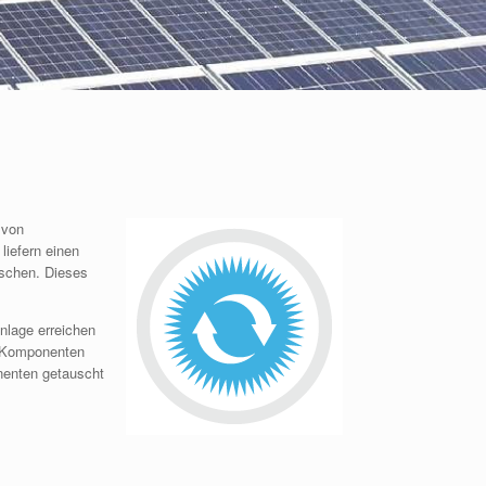
 von
liefern einen
uschen. Dieses
lage erreichen
r Komponenten
nenten getauscht