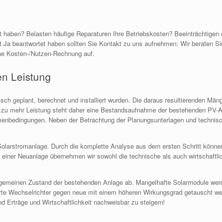
tet haben? Belasten häufige Reparaturen Ihre Betriebskosten? Beeinträchtigen
 Ja beantwortet haben sollten Sie Kontakt zu uns aufnehmen: Wir beraten Sie 
ne Kosten-/Nutzen-Rechnung auf.
ren Leistung
alsch geplant, berechnet und installiert wurden. Die daraus resultierenden Mä
t zu mehr Leistung steht daher eine Bestandsaufnahme der bestehenden PV-Anl
ahmenbedingungen. Neben der Betrachtung der Planungsunterlagen und techni
 Solarstromanlage. Durch die komplette Analyse aus dem ersten Schritt könn
einer Neuanlage übernehmen wir sowohl die technische als auch wirtschaftlic
meinen Zustand der bestehenden Anlage ab. Mangelhafte Solarmodule werden e
te Wechselrichter gegen neue mit einem höheren Wirkungsgrad getauscht werd
d Erträge und Wirtschaftlichkeit nachweisbar zu steigern!