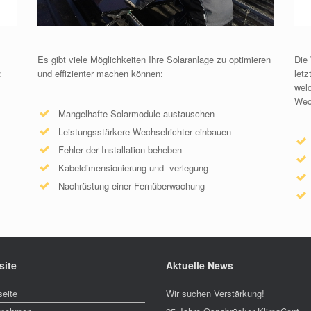
Es gibt viele Möglichkeiten Ihre Solaranlage zu optimieren
Die
:
und effizienter machen können:
letz
welc
Wec
Mangelhafte Solarmodule austauschen
Leistungsstärkere Wechselrichter einbauen
Fehler der Installation beheben
Kabeldimensionierung und -verlegung
Nachrüstung einer Fernüberwachung
site
Aktuelle News
seite
Wir suchen Verstärkung!