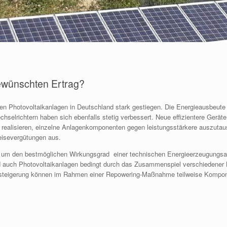
gewünschten Ertrag?
erten Photovoltaikanlagen in Deutschland stark gestiegen. Die Energieausbeute
elrichtern haben sich ebenfalls stetig verbessert. Neue effizientere Geräte 
zu realisieren, einzelne Anlagenkomponenten gegen leistungsstärkere auszuta
peisevergütungen aus.
um den bestmöglichen Wirkungsgrad einer technischen Energieerzeugungsan
nd auch Photovoltaikanlagen bedingt durch das Zusammenspiel verschiedene
enzsteigerung können im Rahmen einer Repowering-Maßnahme teilweise Kompo