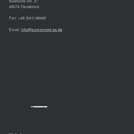
Buersche Str. 37
49074 Osnabrück
Fon: +49 (541) 88495
Email:
info@sunconcept-ap.de
Powered by
Googlemapsgenerator.com/da/
&
cheap tickets