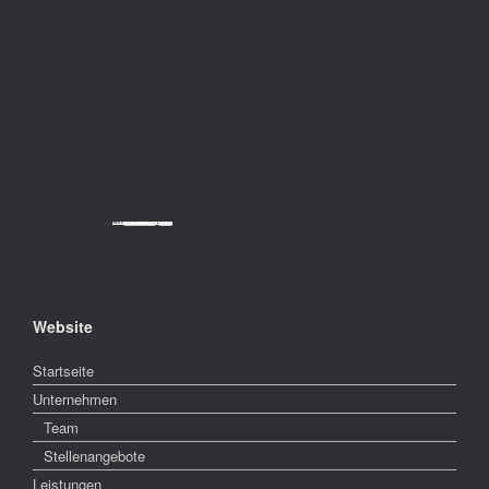
Powered by
Googlemapsgenerator.com/da/
&
cheap tickets
Website
Startseite
Unternehmen
Team
Stellenangebote
Leistungen