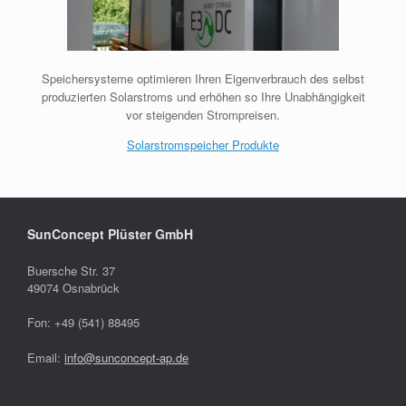
Speichersysteme optimieren Ihren Eigenverbrauch des selbst
produzierten Solarstroms und erhöhen so Ihre Unabhängigkeit
vor steigenden Strompreisen.
Solarstromspeicher Produkte
SunConcept Plüster GmbH
Buersche Str. 37
49074 Osnabrück
Fon: +49 (541) 88495
Email:
info@sunconcept-ap.de