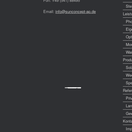
Fon: +49 (541) 88495
Ste
Email:
info@sunconcept-ap.de
Leis
Pho
Eig
Opt
Mon
War
Prod
Sol
Wec
Spe
Powered by
Googlemapsgenerator.com/da/
&
cheap tickets
Refe
Pri
Lan
Ge
Kont
Im