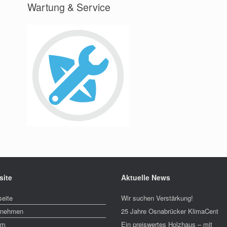
Wartung & Service
site
Aktuelle News
seite
Wir suchen Verstärkung!
rnehmen
25 Jahre Osnabrücker KlimaCent
am
Ein preiswertes Holzhaus – mit