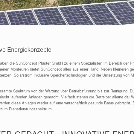
ive Energiekonzepte
aben die SunConcept Plüster GmbH zu einem Spezialisten im Bereich der Pho
enen Monteuren bietet SunConcept alles aus einer Hand. Neben kleineren geh
tenzen. Solarstrom inklusive Speichertechnologien und die Umsetzung von M
esamte Spektrum von der Wartung über Betriebsführung bis zur Reinigung. Du
ht laufenden Anlagen gemacht. Vielfach stehen die Betreiber alleine da: Wede
rden diese Anlagen wieder auf eine wirtschaftlich gesunde Basis gebracht. 
n zum Dienstleistungsspektrum.
TER GEDACHT - INNOVATIVE ENE