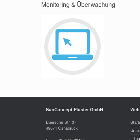
Monitoring & Überwachung
SunConcept Plüster GmbH
Web
Buersche Str. 37
Start
49074 Osnabrück
Unte
Te