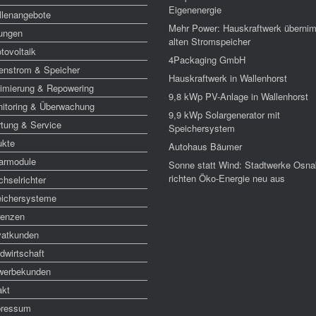
Eigenenergie
llenangebote
Mehr Power: Hauskraftwerk überni
tungen
alten Stromspeicher
tovoltaik
4Packaging GmbH
enstrom & Speicher
Hauskraftwerk in Wallenhorst
imierung & Repowering
9,8 kWp PV-Anlage in Wallenhorst
itoring & Überwachung
9,9 kWp Solargenerator mit
tung & Service
Speichersystem
ukte
Autohaus Bäumer
armodule
Sonne statt Wind: Stadtwerke Osna
richten Öko-Energie neu aus
hselrichter
ichersysteme
renzen
vatkunden
dwirtschaft
werbekunden
akt
pressum