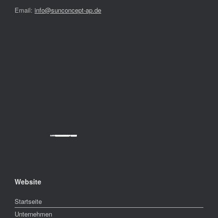
Email:
info@sunconcept-ap.de
Powered by
Googlemapsgenerator.com/da/
&
cheap tickets
Website
Startseite
Unternehmen