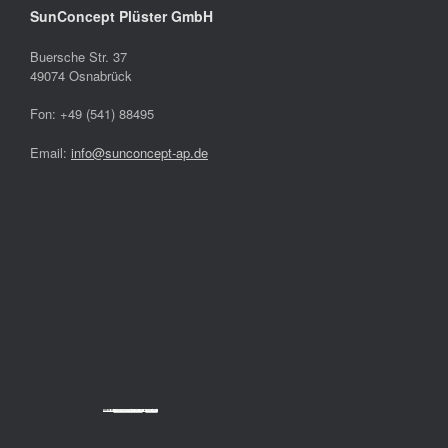
SunConcept Plüster GmbH
Buersche Str. 37
49074 Osnabrück
Fon: +49 (541) 88495
Email:
info@sunconcept-ap.de
Powered by
Googlemapsgenerator.com/da/
&
cheap tickets