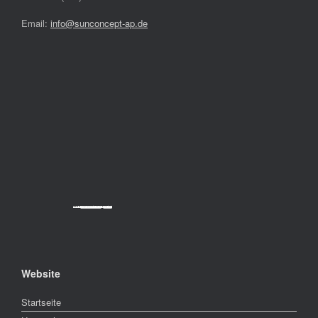
Email:
info@sunconcept-ap.de
Powered by
Googlemapsgenerator.com/da/
&
cheap tickets
Website
Startseite