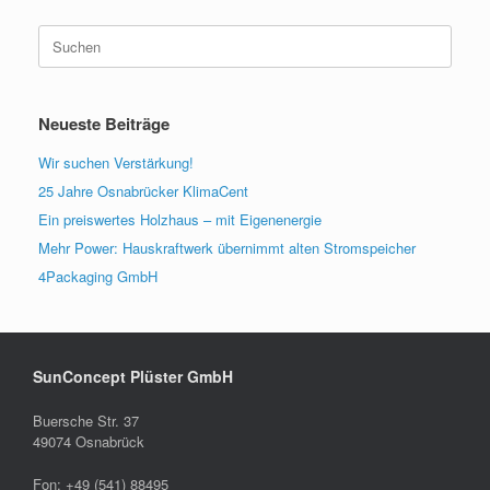
Suchen
nach:
Neueste Beiträge
Wir suchen Verstärkung!
25 Jahre Osnabrücker KlimaCent
Ein preiswertes Holzhaus – mit Eigenenergie
Mehr Power: Hauskraftwerk übernimmt alten Stromspeicher
4Packaging GmbH
SunConcept Plüster GmbH
Buersche Str. 37
49074 Osnabrück
Fon: +49 (541) 88495