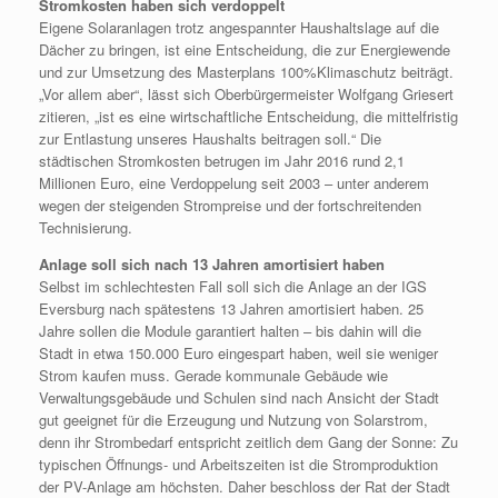
Stromkosten haben sich verdoppelt
Eigene Solaranlagen trotz angespannter Haushaltslage auf die
Dächer zu bringen, ist eine Entscheidung, die zur Energiewende
und zur Umsetzung des Masterplans 100%Klimaschutz beiträgt.
„Vor allem aber“, lässt sich Oberbürgermeister Wolfgang Griesert
zitieren, „ist es eine wirtschaftliche Entscheidung, die mittelfristig
zur Entlastung unseres Haushalts beitragen soll.“ Die
städtischen Stromkosten betrugen im Jahr 2016 rund 2,1
Millionen Euro, eine Verdoppelung seit 2003 – unter anderem
wegen der steigenden Strompreise und der fortschreitenden
Technisierung.
Anlage soll sich nach 13 Jahren amortisiert haben
Selbst im schlechtesten Fall soll sich die Anlage an der IGS
Eversburg nach spätestens 13 Jahren amortisiert haben. 25
Jahre sollen die Module garantiert halten – bis dahin will die
Stadt in etwa 150.000 Euro eingespart haben, weil sie weniger
Strom kaufen muss. Gerade kommunale Gebäude wie
Verwaltungsgebäude und Schulen sind nach Ansicht der Stadt
gut geeignet für die Erzeugung und Nutzung von Solarstrom,
denn ihr Strombedarf entspricht zeitlich dem Gang der Sonne: Zu
typischen Öffnungs- und Arbeitszeiten ist die Stromproduktion
der PV-Anlage am höchsten. Daher beschloss der Rat der Stadt