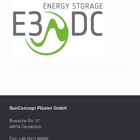
SunConcept Plüster GmbH
Buersche Str. 37
49074 Osnabrück
Fon: +49 (541) 88495