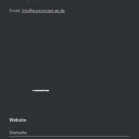
Email:
info@sunconcept-ap.de
Powered by
Googlemapsgenerator.com/da/
&
cheap tickets
Website
Startseite