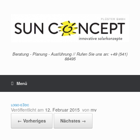
Zum
Inhalt
springen
Beratung - Planung - Ausführung // Rufen Sie uns an: +49 (541)
88495
Menü
logo-e3dc
Veröffentlicht am
12. Februar 2015
von
mv
← Vorheriges
Nächstes →