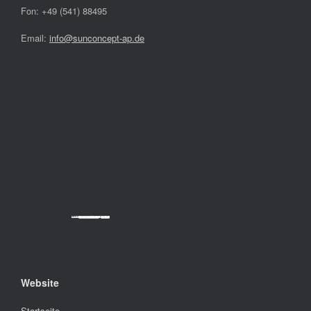
Fon: +49 (541) 88495
Email:
info@sunconcept-ap.de
Powered by
Googlemapsgenerator.com/da/
&
cheap tickets
Website
Startseite