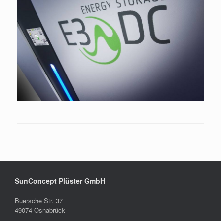
SunConcept Plüster GmbH
Buersche Str. 37
49074 Osnabrück