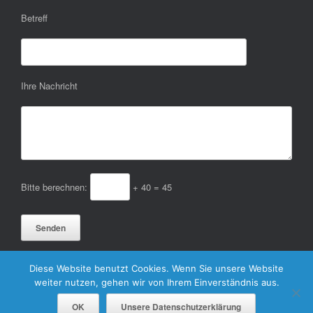
Betreff
Ihre Nachricht
Bitte berechnen:
+ 40 = 45
Diese Website benutzt Cookies. Wenn Sie unsere Website
weiter nutzen, gehen wir von Ihrem Einverständnis aus.
Copyright © 2024 SunConcept Plüster GmbH - Ihr Partner für innovative
OK
Unsere Datenschutzerklärung
Solarkonzepte.