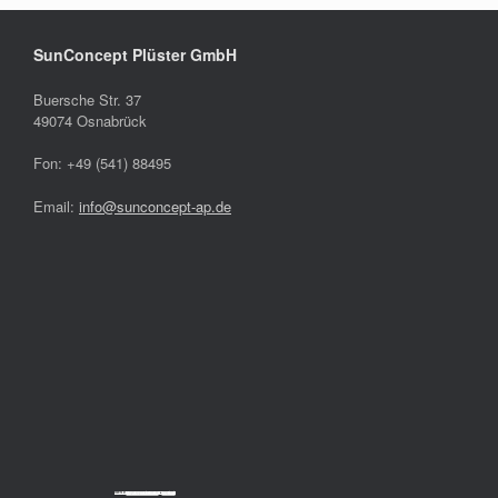
SunConcept Plüster GmbH
Buersche Str. 37
49074 Osnabrück
Fon: +49 (541) 88495
Email:
info@sunconcept-ap.de
Powered by
Googlemapsgenerator.com/da/
&
cheap tickets