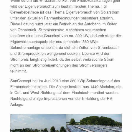
Wenn es um die Wirtschaftlichkeit von Photovoltaikanlagen geht
wird der Eigenverbrauch zum bestimmenden Thema. Für
Gewerbebetriebe ist das Thema Eigenverbrauch von Solarstrom
unter den aktuellen Rahmenbedingungen besonders attraktiv.
Diese Lösung nutzt jetzt ein Betrieb an der Autobahn im Osten
von Osnabrück. Stromintensive Maschinen verursachen
tagsüber eine hohe Grundlast von ca. 300 kW, dadurch steigt die
Eigenverbrauchsquote der neu errichteten 360 kWp
Solarstromanlage erheblich, da sich die Zeiten von Strombedarf
und Stromproduktion weitgehend decken. Ebenso wird der
Strompreis langfristig fixiert, da der selbst verbrauchte Strom
nicht an den Strompreiserhöhungen des Stromversorgers
teilnimmt.
SunConcept hat im Juni 2013 eine 360 kWp Solaranlage auf das
Firmendach installiert. Die Anlage besteht aus 1440 Modulen, die
in Ost- und West-Richtung auf dem Flachdach montiert wurden.
Nachfolgend einige Impressionen von der Errichtung der PV-
Anlage.