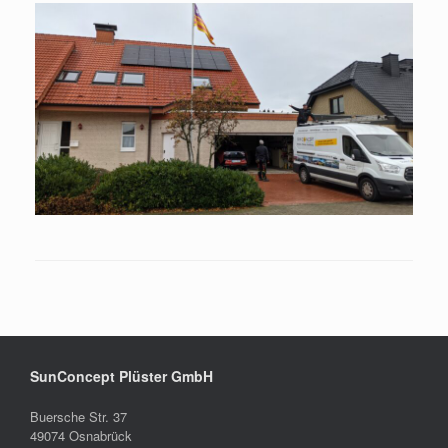
SunConcept Plüster GmbH
Buersche Str. 37
49074 Osnabrück