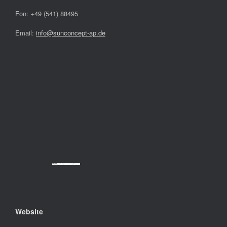
Fon: +49 (541) 88495
Email:
info@sunconcept-ap.de
Powered by
Googlemapsgenerator.com/da/
&
cheap tickets
Website