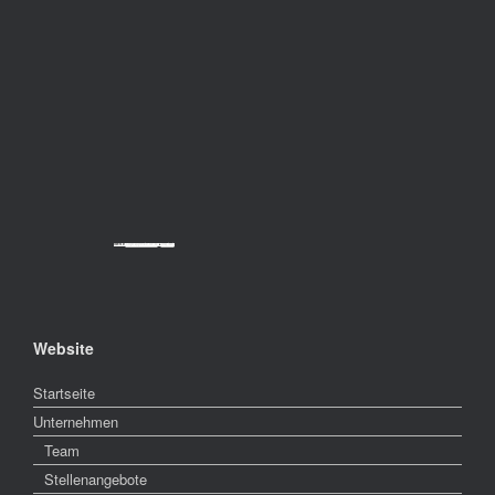
Powered by
Googlemapsgenerator.com/da/
&
cheap tickets
Website
Startseite
Unternehmen
Team
Stellenangebote