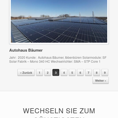
Autohaus Bäumer
Jahr: 2020 Kunde: Autohaus Bäumer, Ibbenbüren Solarmodule: SF
Solar Fabrik – Mono 340 HC Wechselrichter: SMA – STP Core 1
« Zurück
1
2
3
4
5
6
7
8
9
Beitragsnavigation
Weiter »
WECHSELN SIE ZUM