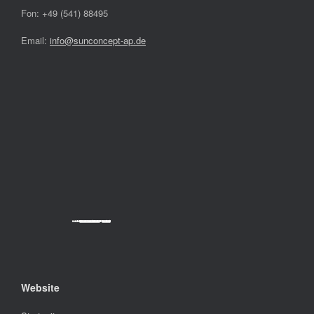
Fon: +49 (541) 88495
Email:
info@sunconcept-ap.de
Powered by
Googlemapsgenerator.com/da/
&
cheap tickets
Website