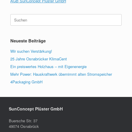
AGB SunConcept Plüster GmbH
Suchen
nach:
Neueste Beiträge
Wir suchen Verstärkung!
25 Jahre Osnabrücker KlimaCent
Ein preiswertes Holzhaus – mit Eigenenergie
Mehr Power: Hauskraftwerk übernimmt alten Stromspeicher
4Packaging GmbH
SunConcept Plüster GmbH
Buersche Str. 37
49074 Osnabrück